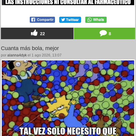
22
8
Cuanta más bola, mejor
por
alanna4dyk
el 1 ago 2026, 13:07