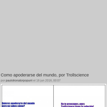
Como apoderarse del mundo, por Trollscience
por
paulotronatorpopurri
el 16 jun 2016, 00:07