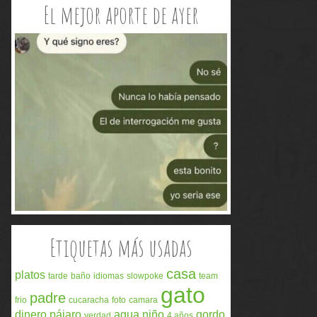
El mejor aporte de ayer
Etiquetas más usadas
casa
platos
tarde
baño
idiomas
slowpoke
team
gato
padre
frio
cucaracha
foto
camara
dinero
pájaro
agua
niño
gordo
verdad
4 años