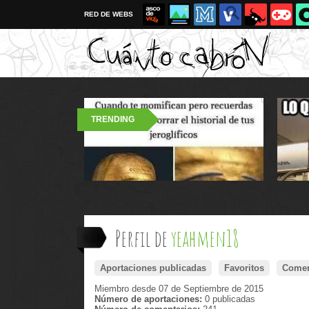
RED DE WEBS
TRENDING
Perfil de
yeahmen18
Aportaciones publicadas
Favoritos
Comen
Miembro desde 07 de Septiembre de 2015
Número de aportaciones:
0 publicadas