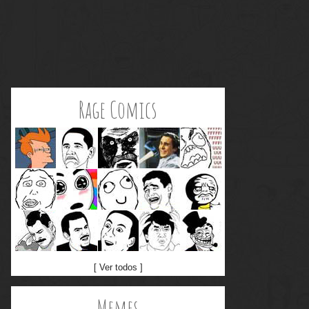
Rage Comics
[ Ver todos ]
Memes