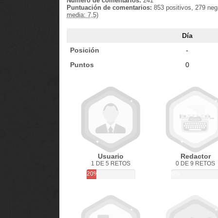
Número de comentarios:
241
Puntuación de comentarios:
853 positivos, 279 neg
media: 7,5)
Día
Posición
-
Puntos
0
Usuario
Redactor
1 DE 5 RETOS
0 DE 9 RETOS
20%
0%