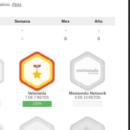
ativos.
(Nota
Semana
Mes
Año
-
-
-
-
0
0
Veteranía
Memondo Network
7 DE 7 RETOS
0 DE 13 RETOS
100%
0%