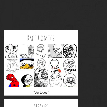
Rage Comics
[ Ver todos ]
Memes