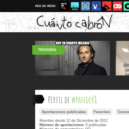
RED DE WEBS
TRENDING
Perfil de
wpander8
Aportaciones publicadas
Favoritos
Comen
Miembro desde 12 de Diciembre de 2012
Número de aportaciones:
0 publicadas