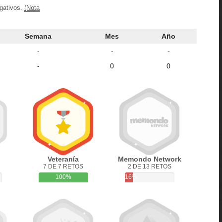
egativos.
(Nota
Semana
Mes
Año
-
-
-
-
0
0
Veteranía
Memondo Network
7 DE 7 RETOS
2 DE 13 RETOS
100%
16%