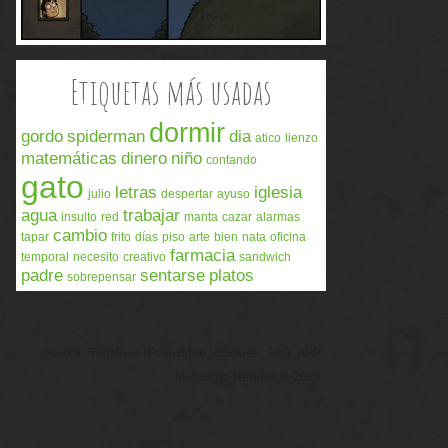
Etiquetas más usadas
dormir
gordo
spiderman
dia
atico
lienzo
matemáticas
dinero
niño
contando
gato
letras
iglesia
julio
despertar
ayuso
agua
trabajar
insulto
red
manta
cazar
alarmas
cambio
tapar
frito
días
piso
arte
bien
nata
oficina
farmacia
temporal
necesito
creativo
sandwich
padre
sentarse
platos
sobrepensar
Acerca
Términos
Privacidad
Cookies
FAQ
APP
Memondo Network © 2026