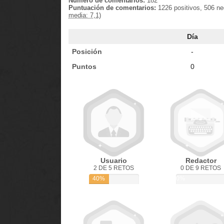
Número de comentarios:
182
Puntuación de comentarios:
1226 positivos, 506 n
media: 7,1)
Día
Posición
-
Puntos
0
Usuario
Redactor
2 DE 5 RETOS
0 DE 9 RETOS
40%
0%