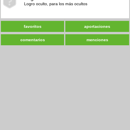
Logro oculto, para los más ocultos
favoritos
aportaciones
comentarios
menciones