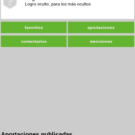
Logro oculto, para los más ocultos
favoritos
aportaciones
comentarios
menciones
Aportaciones publicadas