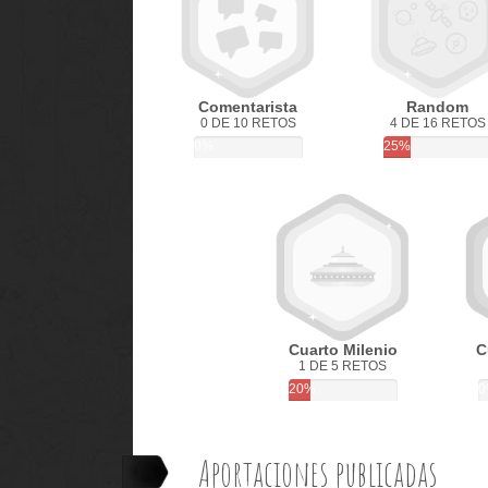
Comentarista
Random
0 DE 10 RETOS
4 DE 16 RETOS
0%
25%
Cuarto Milenio
C
1 DE 5 RETOS
20%
0
Aportaciones publicadas