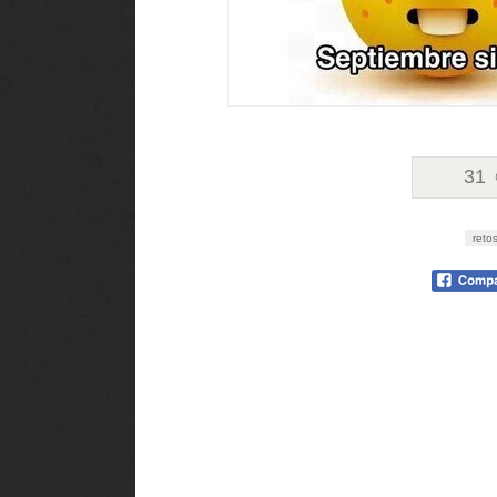
31
reto