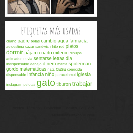
Etiquetas más usadas
padre
cambio
agua
farmacia
cuarto
bolas
platos
autoestima
cazar
sandwich
frito
red
dormir
pájaro
cuarto milenio
dibujos
sentarse
letras
dia
animados
novia
dinero
spiderman
indispensable
debajo
manta
gordo
matemáticas
casa
nata
conocida
infancia
niño
iglesia
dispensable
paracetamol
gato
trabajar
tiburon
instagram
pelotas
Acerca
Términos
Privacidad
Cookies
FAQ
APP
Memondo Network © 2026