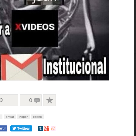
 ☺
0
n
entrar
nopor
correo
Compartir
Compartir
Compartir
en
en
en