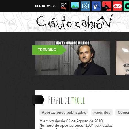
RED DE WEBS
TRENDING
Perfil de
troll
Aportaciones publicadas
Favoritos
Comen
Miembro desde 02 de Agosto de 2010
Número de aportaciones:
1084 publicadas