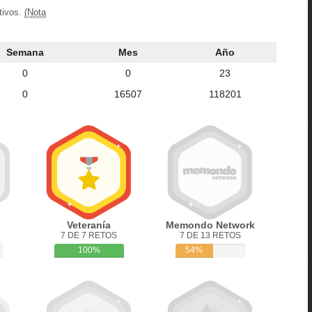
tivos.
(Nota
Semana
Mes
Año
0
0
23
0
16507
118201
Veteranía
Memondo Network
7 DE 7 RETOS
7 DE 13 RETOS
100%
54%