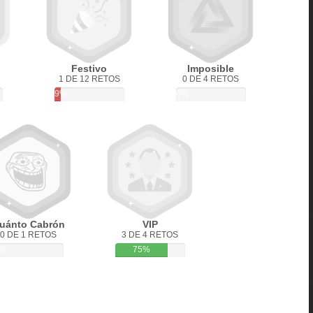
Festivo
Imposible
1 DE 12 RETOS
0 DE 4 RETOS
9%
0%
uánto Cabrón
VIP
0 DE 1 RETOS
3 DE 4 RETOS
%
75%