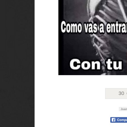
30
Jua