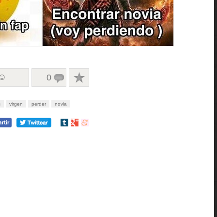
 ☺
0
s
virgen
perder
novia
Compartir
Compartir
Compartir
en
en
en
tumblr
Google+
meneame