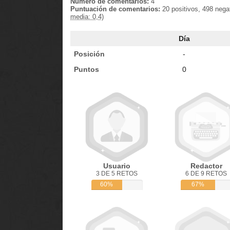
Número de comentarios:
4
Puntuación de comentarios:
20 positivos, 498 nega
media: 0,4)
Día
Posición
-
Puntos
0
Usuario
Redactor
3 DE 5 RETOS
6 DE 9 RETOS
60%
67%