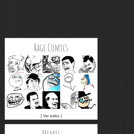
Rage Comics
[ Ver todos ]
Memes