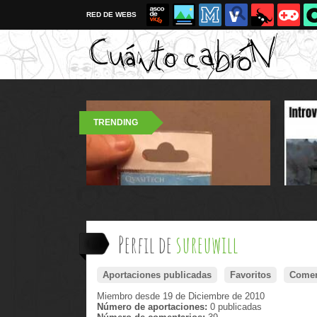
RED DE WEBS
TRENDING
Perfil de
sureuwill
Aportaciones publicadas
Favoritos
Comen
Miembro desde 19 de Diciembre de 2010
Número de aportaciones:
0 publicadas