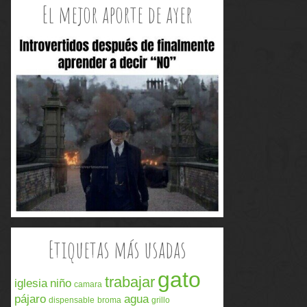
El mejor aporte de ayer
Etiquetas más usadas
gato
trabajar
iglesia
niño
camara
pájaro
agua
dispensable
broma
grillo