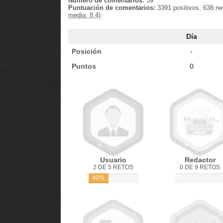
Número de comentarios:
39
Puntuación de comentarios:
3391 positivos, 638 n
media: 8,4)
Día
Posición
-
Puntos
0
Usuario
Redactor
2 DE 5 RETOS
0 DE 9 RETOS
40%
0%