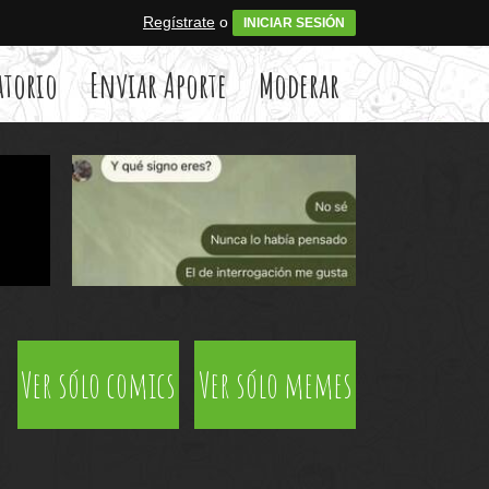
Regístrate
o
INICIAR SESIÓN
atorio
Enviar Aporte
Moderar
Ver sólo comics
Ver sólo memes