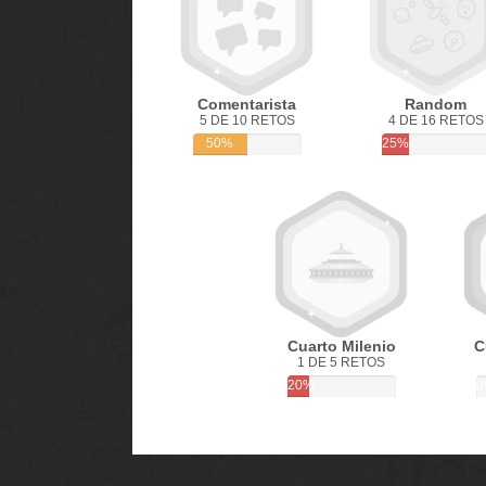
Comentarista
Random
5 DE 10 RETOS
4 DE 16 RETOS
50%
25%
Cuarto Milenio
C
1 DE 5 RETOS
20%
0