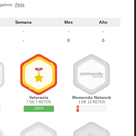
egativos.
(Nota
Semana
Mes
Año
-
-
-
-
0
0
Veteranía
Memondo Network
7 DE 7 RETOS
1 DE 13 RETOS
100%
8%