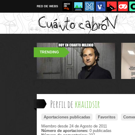
RED DE WEBS
TRENDING
Perfil de
khalidsir
Aportaciones publicadas
Favoritos
Comen
Miembro desde 24 de Agosto de 2011
Número de aportaciones:
0 publicadas