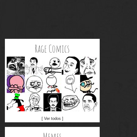
Rage Comics
[ Ver todos ]
Memes