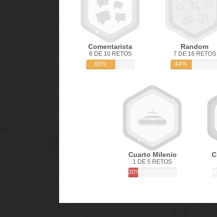
Comentarista
Random
6 DE 10 RETOS
7 DE 16 RETOS
60%
44%
Cuarto Milenio
C
1 DE 5 RETOS
20%
0