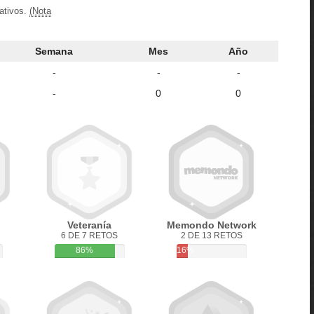
ativos.
(Nota
Semana
Mes
Año
-
-
-
-
0
0
Veteranía
Memondo Network
6 DE 7 RETOS
2 DE 13 RETOS
86%
16%