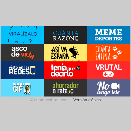
© cuantocabron.com –
Versión clásica