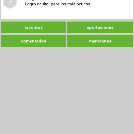
Logro oculto, para los más ocultos
favoritos
aportaciones
comentarios
menciones