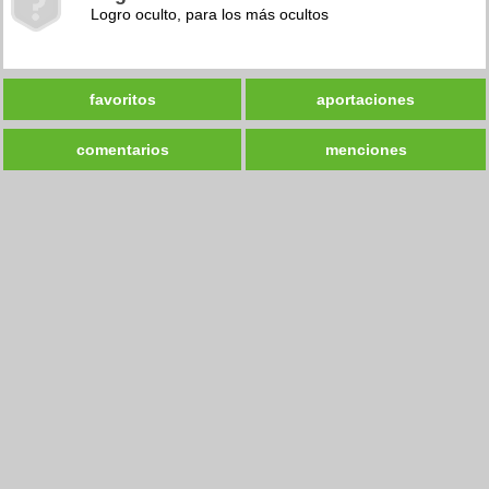
Logro oculto, para los más ocultos
favoritos
aportaciones
comentarios
menciones