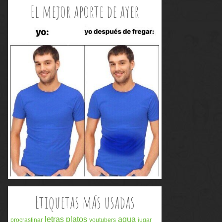
El mejor aporte de ayer
Etiquetas más usadas
letras
platos
agua
procrastinar
youtubers
jugar