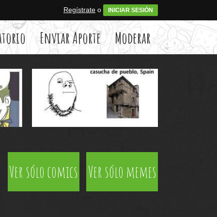
Regístrate
o
INICIAR SESIÓN
atorio
Enviar Aporte
Moderar
Ver sólo comics
Ver sólo memes