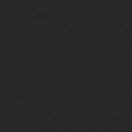
tumblr
Google+
meneame