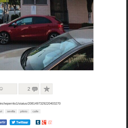
 ☺
2
/pincheperrito1/status/2081497329220403270
ri
sevilla
piloto
calle
Compartir
Compartir
Compartir
en
en
en