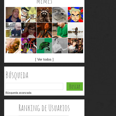
Memes
[ Ver todos ]
Búsqueda
Búsqueda avanzada
Ranking de Usuarios