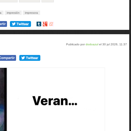
la
impresión
impresora
Compartir
Compartir
Compartir
en
en
en
tumblr
Google+
meneame
Publicado por
dodoazul
el 30 jul 2026, 11:37