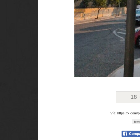
18
Vía: https://x.com
ferra