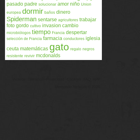
pasado
padre
amor
niño
solucionar
Union
dormir
dinero
europea
baños
Spiderman
sentarse
trabajar
agricultores
foto
gordo
invasion
cambio
cultivo
tiempo
despertar
microbiólogos
Francia
farmacia
iglesia
selección de Francia
conductores
gato
ceuta
matemáticas
regalo
negros
mcdonalds
resistente
revivir
Acerca
Términos
Privacidad
Cookies
FAQ
APP
Memondo Network © 2026