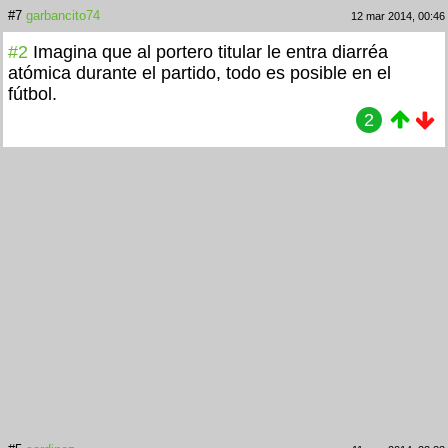
#7
garbancito74
12 mar 2014, 00:46
#2
Imagina que al portero titular le entra diarréa
atómica durante el partido, todo es posible en el
fútbol.
2