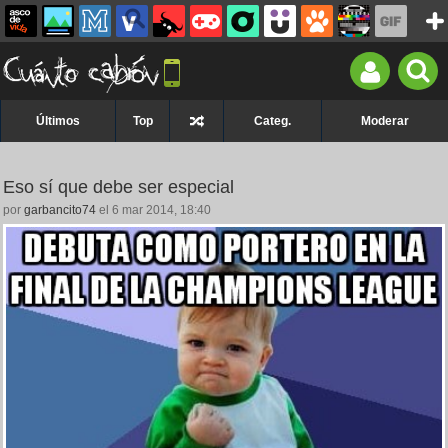
Últimos
Top
Categ.
Moderar
Eso sí que debe ser especial
por
garbancito74
el 6 mar 2014, 18:40