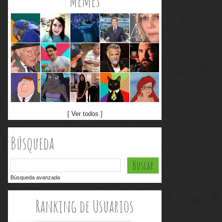
Memes
[ Ver todos ]
Búsqueda
Búsqueda avanzada
Ranking de Usuarios