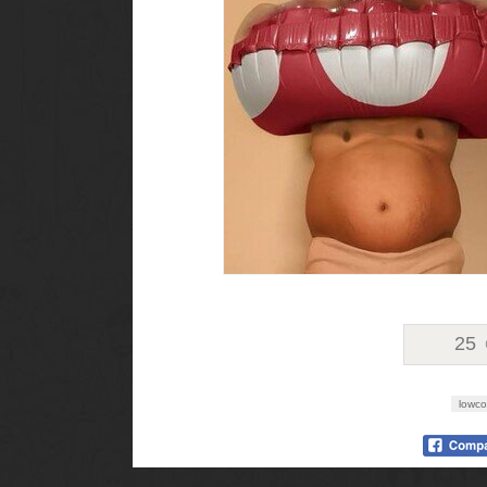
25
lowco