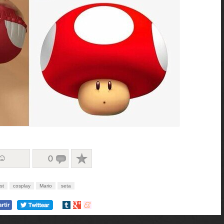
 ☺
0
st
cosplay
Mario
seta
Compartir
Compartir
Compartir
en
en
en
tumblr
Google+
meneame