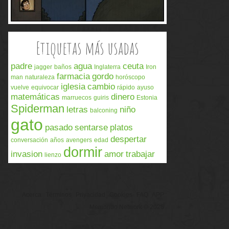
Etiquetas más usadas
padre
agua
ceuta
jagger
baños
Inglaterra
Iron
farmacia
gordo
man
naturaleza
horóscopo
iglesia
cambio
vuelve
equivocar
rápido
ayuso
matemáticas
dinero
marruecos
guiris
Estonia
Spiderman
letras
niño
balconing
gato
pasado
sentarse
platos
despertar
conversación
años
avengers
edad
dormir
invasion
amor
trabajar
lienzo
Acerca
Términos
Privacidad
Cookies
FAQ
APP
Memondo Network © 2026