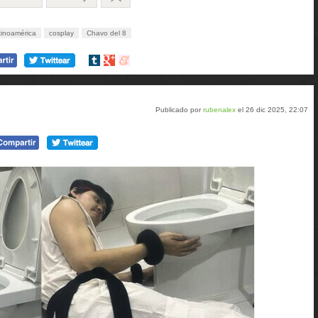
tinoamérica
cosplay
Chavo del 8
Compartir
Compartir
Compartir
en
en
en
tumblr
Google+
meneame
Publicado por
rubenalex
el 26 dic 2025, 22:07