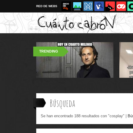
RED DE WEBS
TRENDING
Búsqueda
Se han encontrado 188 resultados con "cosplay" |
Bú