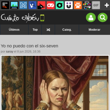
Últimos
Top
Categ.
Moderar
Yo no puedo con el six-seven
por
saray
el 8 jun 2026, 16:36