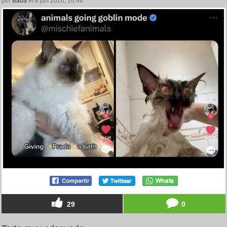
por
Baba
el 8 jun 2026, 16:46
29
0