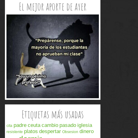
El mejor aporte de ayer
Etiquetas más usadas
padre
ceuta
cambio
pasado
iglesia
cita
platos
despertar
dinero
resistente
Obsesion