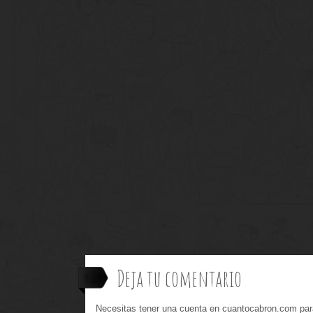
Deja tu comentario
Necesitas tener una cuenta en cuantocabron.com par