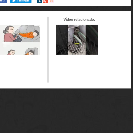
Compartir
Compartir
Compartir
en
en
en
tumblr
Google+
meneame
Vídeo relacionado: