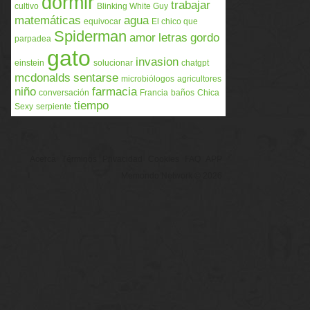
dormir
trabajar
cultivo
Blinking White Guy
matemáticas
agua
equivocar
El chico que
Spiderman
amor
letras
gordo
parpadea
gato
invasion
einstein
solucionar
chatgpt
mcdonalds
sentarse
microbiólogos
agricultores
niño
farmacia
conversación
Francia
baños
Chica
tiempo
Sexy
serpiente
Acerca
Términos
Privacidad
Cookies
FAQ
APP
Memondo Network © 2026