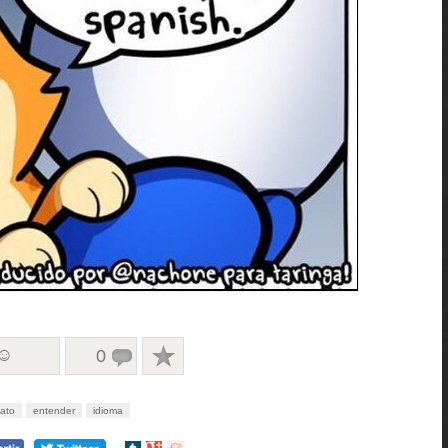
 ☺
0
ato
entender
idioma