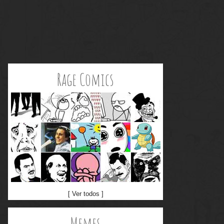
Rage Comics
[ Ver todos ]
Memes