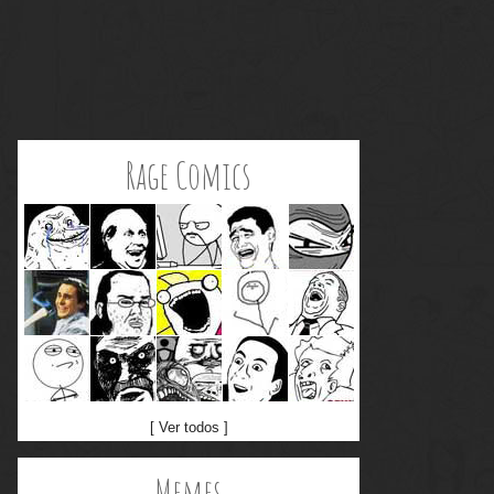
Rage Comics
[ Ver todos ]
Memes