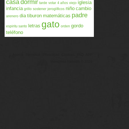
casa
dormir
iglesia
tarde
votar
4 años
viejo
infancia
niño
cambio
grillo
sostener
jeroglíficos
padre
dia
tiburon
matemáticas
arenero
gato
letras
gordo
espiritu santo
orden
teléfono
Acerca
Términos
Privacidad
Cookies
FAQ
APP
Memondo Network © 2026