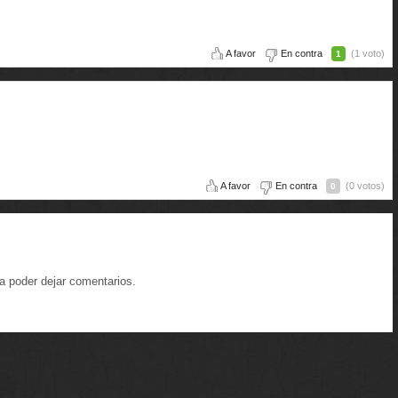
A favor
En contra
(1 voto)
1
A favor
En contra
(0 votos)
0
a poder dejar comentarios.