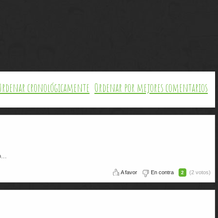
Ordenar cronológicamente
Ordenar por mejores comentarios
...
A favor
En contra
(2 votos)
2