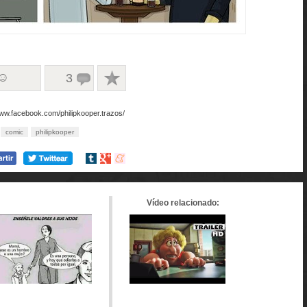
 ☺
3
www.facebook.com/philipkooper.trazos/
comic
philipkooper
Compartir
Compartir
Compartir
en
en
en
tumblr
Google+
meneame
Vídeo relacionado: