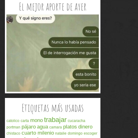
El mejor aporte de ayer
Etiquetas más usadas
trabajar
mono
catolico
carta
cucaracha
pájaro
agua
platos
dinero
portman
camara
cuarto milenio
chistaco
natalie
domingo
escoger