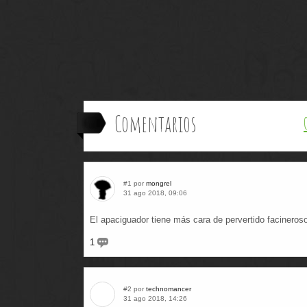
Comentarios
#1 por
mongrel
31 ago 2018, 09:06
El apaciguador tiene más cara de pervertido facineroso
1
#2 por
technomancer
31 ago 2018, 14:26