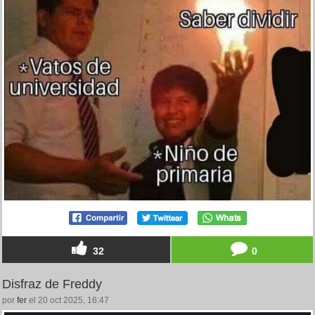
32
0
Disfraz de Freddy
por
fer
el 20 oct 2025, 16:47