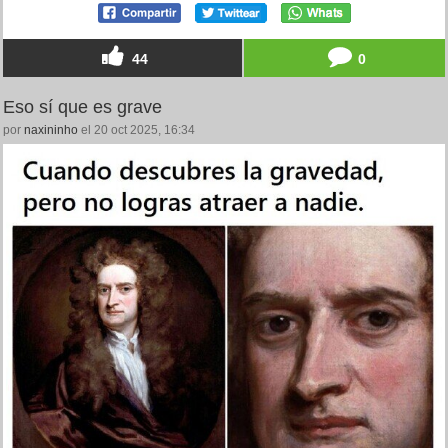
44
0
Eso sí que es grave
por
naxininho
el 20 oct 2025, 16:34