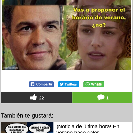
22
1
También te gustará:
¡Noticia de última hora! En
verano hace calor