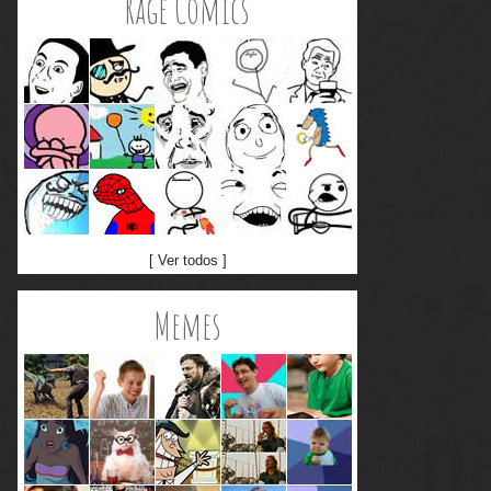
Rage Comics
[ Ver todos ]
Memes