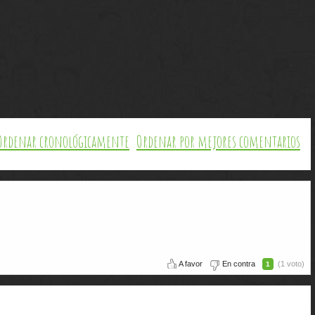
Ordenar cronológicamente
Ordenar por mejores comentarios
A favor
En contra
(1 voto)
1