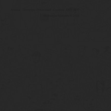
Acerca
Términos
Privacidad
Cookies
FAQ
APP
Memondo Network © 2026