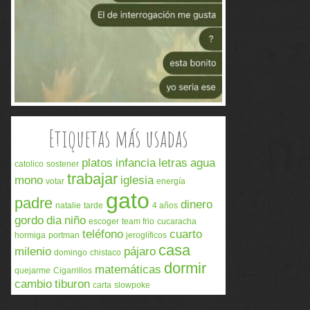
Etiquetas más usadas
platos
infancia
letras
agua
catolico
sostener
trabajar
mono
iglesia
votar
energía
gato
padre
dinero
natalie
tarde
4 años
gordo
dia
niño
escoger
team frio
cucaracha
teléfono
cuarto
hormiga
portman
jeroglíficos
casa
milenio
pájaro
domingo
chistaco
dormir
matemáticas
quejarme
Cigarrillos
cambio
tiburon
carta
slowpoke