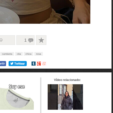
 ☺
1
camiseta
cita
chica
rosa
Compartir
Compartir
Compartir
en
en
en
tumblr
Google+
meneame
Vídeo relacionado: