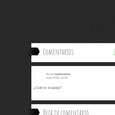
Comentarios
#1 por
madvendetta
4 jun 2026, 13:35
¿Cuál es la queja?
Deja tu comentario