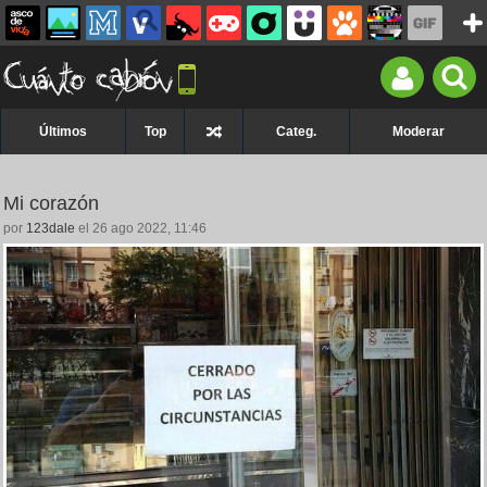
Últimos
Top
Categ.
Moderar
Mi corazón
por
123dale
el 26 ago 2022, 11:46