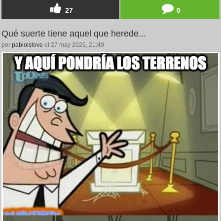
27
0
Qué suerte tiene aquel que herede...
por
pabloislove
el 27 may 2026, 21:49