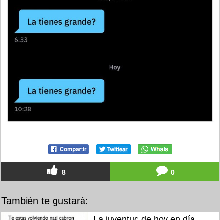
8
0
También te gustará:
La juventud de hoy en día