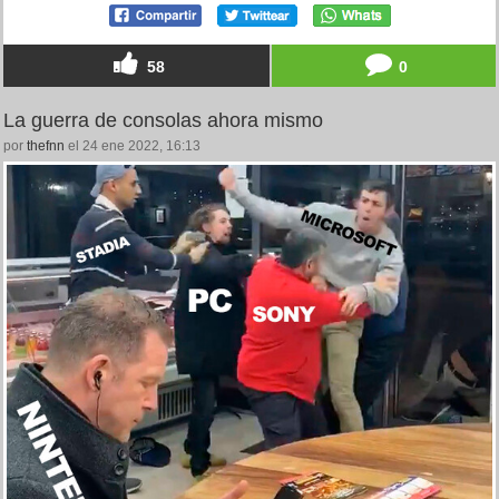
58
0
La guerra de consolas ahora mismo
por
thefnn
el 24 ene 2022, 16:13