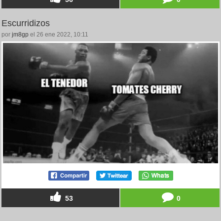
Escurridizos
por
jm8gp
el 26 ene 2022, 10:11
53
0