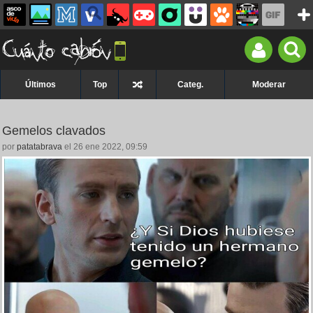
Últimos
Top
Categ.
Moderar
Gemelos clavados
por
patatabrava
el 26 ene 2022, 09:59