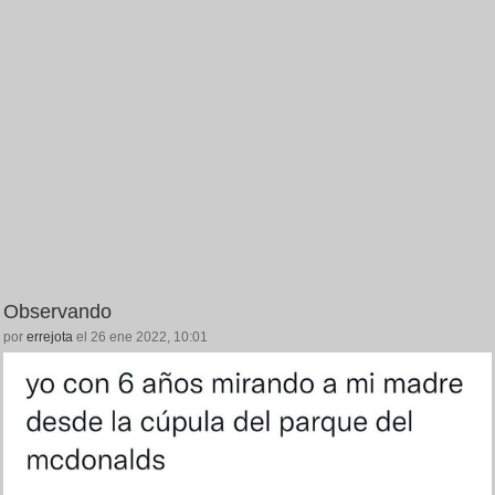
Observando
por
errejota
el 26 ene 2022, 10:01