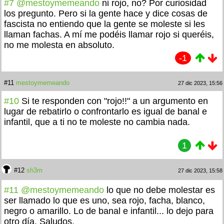
#7
@mestoymemeando
ni rojo, no? Por curiosidad
los pregunto. Pero si la gente hace y dice cosas de
fascista no entiendo que la gente se moleste si les
llaman fachas. A mí me podéis llamar rojo si queréis,
no me molesta en absoluto.
-1
#11
mestoymemeando
27 dic 2023, 15:56
#10
Si te responden con "rojo!!" a un argumento en
lugar de rebatirlo o confrontarlo es igual de banal e
infantil, que a ti no te moleste no cambia nada.
1
#12
sh3m
27 dic 2023, 15:58
#11
@mestoymemeando
lo que no debe molestar es
ser llamado lo que es uno, sea rojo, facha, blanco,
negro o amarillo. Lo de banal e infantil... lo dejo para
otro día. Saludos.