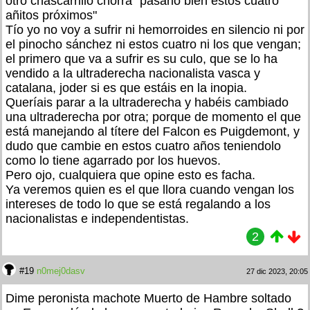
otro chascarrillo chorra "pasarlo bien estos cuatro
añitos próximos"
Tío yo no voy a sufrir ni hemorroides en silencio ni por
el pinocho sánchez ni estos cuatro ni los que vengan;
el primero que va a sufrir es su culo, que se lo ha
vendido a la ultraderecha nacionalista vasca y
catalana, joder si es que estáis en la inopia.
Queríais parar a la ultraderecha y habéis cambiado
una ultraderecha por otra; porque de momento el que
está manejando al títere del Falcon es Puigdemont, y
dudo que cambie en estos cuatro años teniendolo
como lo tiene agarrado por los huevos.
Pero ojo, cualquiera que opine esto es facha.
Ya veremos quien es el que llora cuando vengan los
intereses de todo lo que se está regalando a los
nacionalistas e independentistas.
2
#19
n0mej0dasv
27 dic 2023, 20:05
Dime peronista machote Muerto de Hambre soltado