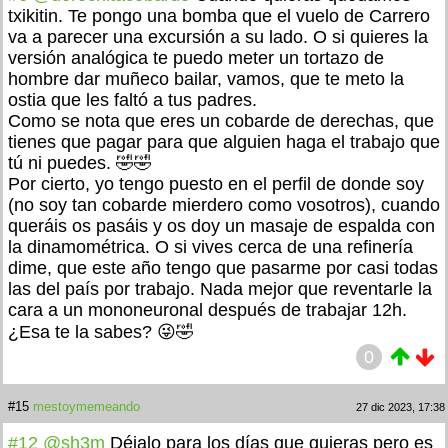
txikitin. Te pongo una bomba que el vuelo de Carrero
va a parecer una excursión a su lado. O si quieres la
versión analógica te puedo meter un tortazo de
hombre dar muñeco bailar, vamos, que te meto la
ostia que les faltó a tus padres.
Como se nota que eres un cobarde de derechas, que
tienes que pagar para que alguien haga el trabajo que
tú ni puedes. 🤣🤣
Por cierto, yo tengo puesto en el perfil de donde soy
(no soy tan cobarde mierdero como vosotros), cuando
queráis os pasáis y os doy un masaje de espalda con
la dinamométrica. O si vives cerca de una refinería
dime, que este año tengo que pasarme por casi todas
las del país por trabajo. Nada mejor que reventarle la
cara a un mononeuronal después de trabajar 12h.
¿Esa te la sabes? 😜🤣
0
#15
mestoymemeando
27 dic 2023, 17:38
#12
@sh3m
Déjalo para los días que quieras pero es