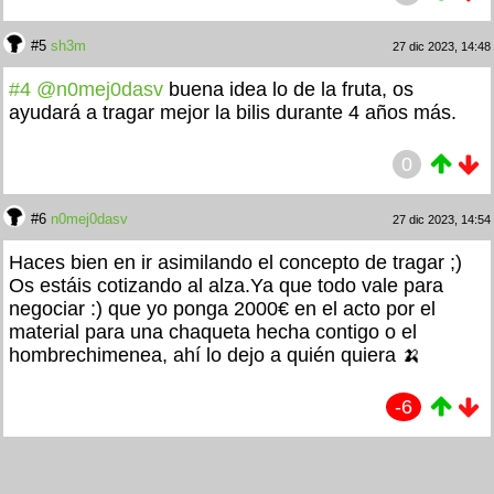
#5
sh3m
27 dic 2023, 14:48
#4
@n0mej0dasv
buena idea lo de la fruta, os
ayudará a tragar mejor la bilis durante 4 años más.
0
#6
n0mej0dasv
27 dic 2023, 14:54
Haces bien en ir asimilando el concepto de tragar ;)
Os estáis cotizando al alza.Ya que todo vale para
negociar :) que yo ponga 2000€ en el acto por el
material para una chaqueta hecha contigo o el
hombrechimenea, ahí lo dejo a quién quiera 🍌
-6