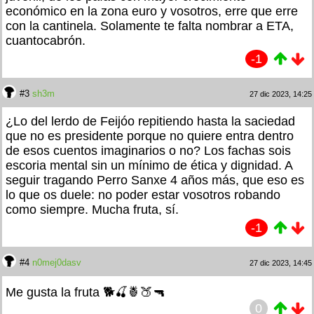
económico en la zona euro y vosotros, erre que erre
con la cantinela. Solamente te falta nombrar a ETA,
cuantocabrón.
-1
#3
sh3m
27 dic 2023, 14:25
¿Lo del lerdo de Feijóo repitiendo hasta la saciedad
que no es presidente porque no quiere entra dentro
de esos cuentos imaginarios o no? Los fachas sois
escoria mental sin un mínimo de ética y dignidad. A
seguir tragando Perro Sanxe 4 años más, que eso es
lo que os duele: no poder estar vosotros robando
como siempre. Mucha fruta, sí.
-1
#4
n0mej0dasv
27 dic 2023, 14:45
Me gusta la fruta 🐕🍒🍍🍑🔫
0