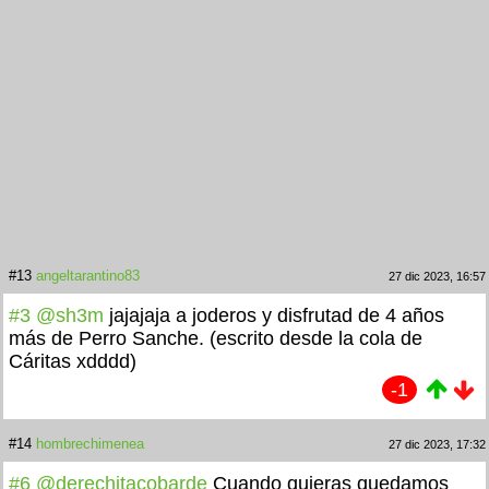
#13
angeltarantino83
27 dic 2023, 16:57
#3
@sh3m
jajajaja a joderos y disfrutad de 4 años
más de Perro Sanche. (escrito desde la cola de
Cáritas xdddd)
-1
#14
hombrechimenea
27 dic 2023, 17:32
#6
@derechitacobarde
Cuando quieras quedamos