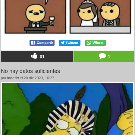
61
1
No hay datos suficientes
por
ladeflix
el 20 dic 2023, 16:27