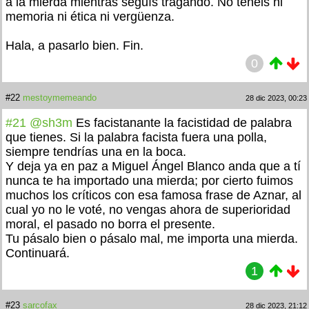
a la mierda mientras seguís tragando. No tenéis ni
memoria ni ética ni vergüenza.
Hala, a pasarlo bien. Fin.
0
#22
mestoymemeando
28 dic 2023, 00:23
#21
@sh3m
Es facistanante la facistidad de palabra
que tienes. Si la palabra facista fuera una polla,
siempre tendrías una en la boca.
Y deja ya en paz a Miguel Ángel Blanco anda que a tí
nunca te ha importado una mierda; por cierto fuimos
muchos los críticos con esa famosa frase de Aznar, al
cual yo no le voté, no vengas ahora de superioridad
moral, el pasado no borra el presente.
Tu pásalo bien o pásalo mal, me importa una mierda.
Continuará.
1
#23
sarcofax
28 dic 2023, 21:12