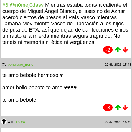
#6
@n0mej0dasv
Mientras estaba todavía caliente el
cuerpo de Miguel Ángel Blanco, el asesino de Aznar
acercó cientos de presos al País Vasco mientras
llamaba Movimiento Vasco de Liberación a los hijos
de puta de ETA, así que dejad de dar lecciones e iros
un ratito a la mierda mientras seguís tragando. No
tenéis ni memoria ni ética ni vergüenza.
-2
#9
penelope_irene
27 dic 2023, 15:43
te amo bebote hermoso ♥
amor bello bebote te amo ♥♥♥♥
te amo bebote
-3
#10
sh3m
27 dic 2023, 15:43