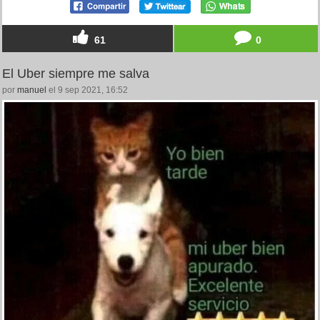
61
0
El Uber siempre me salva
por
manuel
el 9 sep 2021, 16:52