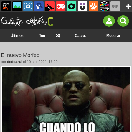
Últimos
Top
Categ.
Moderar
El nuevo Morfeo
por
dodoazul
el 10 sep 2021, 16:39