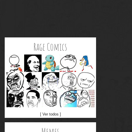
Rage Comics
[ Ver todos ]
Memes