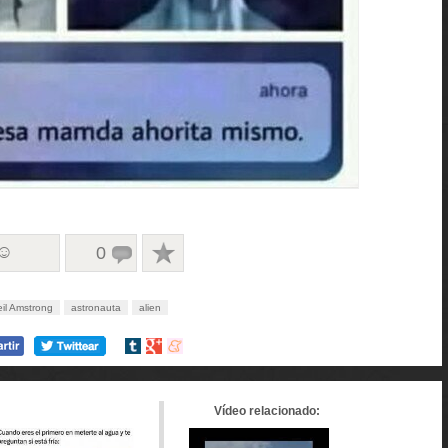
 ☺
0
il Amstrong
astronauta
alien
Compartir
Compartir
Compartir
en
en
en
tumblr
Google+
meneame
Vídeo relacionado: