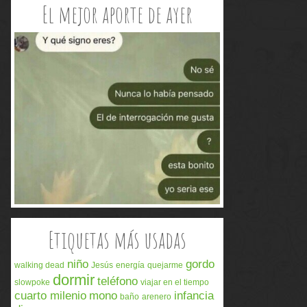
El mejor aporte de ayer
Etiquetas más usadas
niño
gordo
walking dead
Jesús
energía
quejarme
dormir
teléfono
slowpoke
viajar en el tiempo
cuarto milenio
mono
infancia
baño
arenero