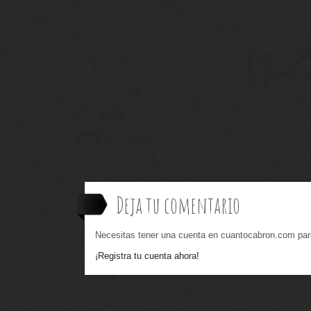
Deja tu comentario
Necesitas tener una cuenta en cuantocabron.com par
¡Registra tu cuenta ahora!