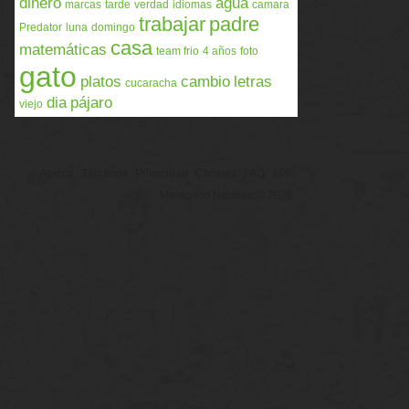
dinero
agua
marcas
tarde
verdad
idiomas
camara
trabajar
padre
Predator
luna
domingo
casa
matemáticas
team frio
4 años
foto
gato
platos
cambio
letras
cucaracha
dia
pájaro
viejo
Acerca
Términos
Privacidad
Cookies
FAQ
APP
Memondo Network © 2026