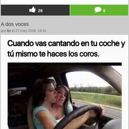
28
0
A dos voces
por
fer
el 27 may 2026, 16:41