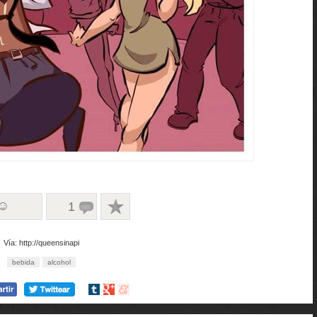
 ☺
1
Vía: http://queensinapi
bebida
alcohol
Compartir
Compartir
Compartir
en
en
en
tumblr
Google+
meneame