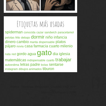
Etiquetas más usadas
spiderman
conocida
cazar
sandwich
paracetamol
dormir
niño
infancia
pelotas
frito
debajo
dinero
cambio
platos
manta
dispensable
pájaro
casa
farmacia
cuarto milenio
novia
gato
gordo
agua
dia
iglesia
nata
red
trabajar
matemáticas
indispensable
cuarto
letras
padre
sentarse
autoestima
bolas
tiburon
instagram
dibujos animados
Acerca
Términos
Privacidad
Cookies
FAQ
APP
Memondo Network © 2026