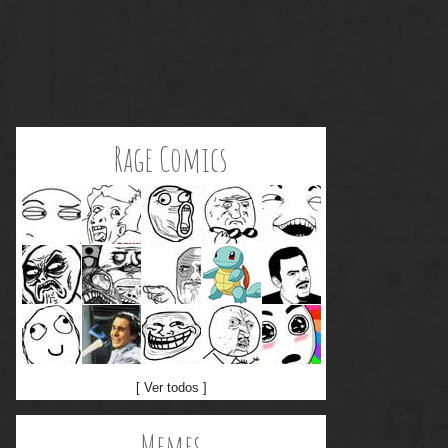
Rage Comics
[ Ver todos ]
Memes