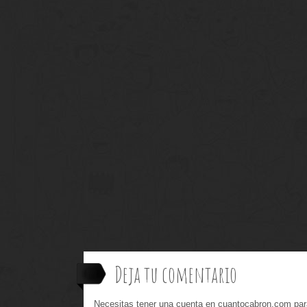
Deja tu comentario
Necesitas tener una cuenta en cuantocabron.com par