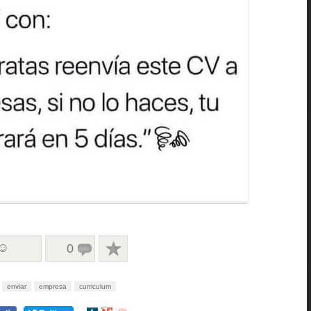
 ☺
0
enviar
empresa
curriculum