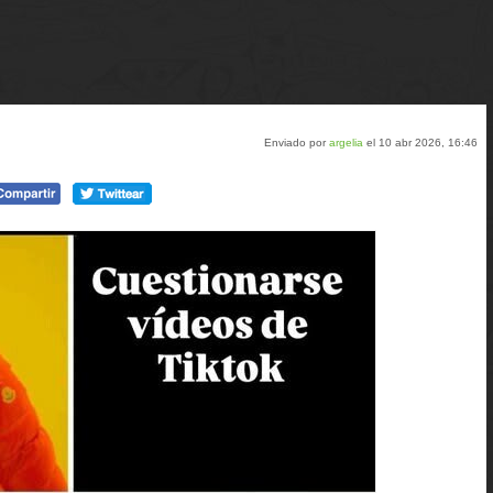
Enviado por
argelia
el 10 abr 2026, 16:46