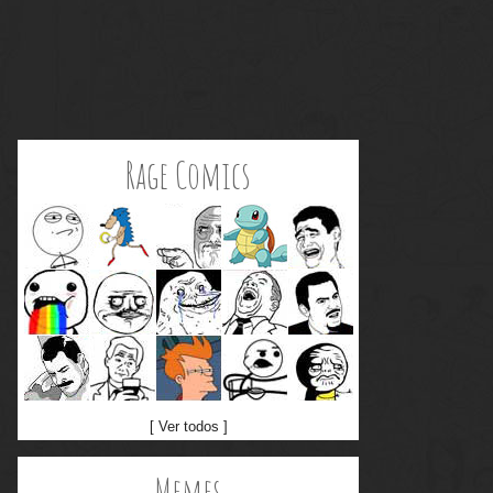
Rage Comics
[ Ver todos ]
Memes