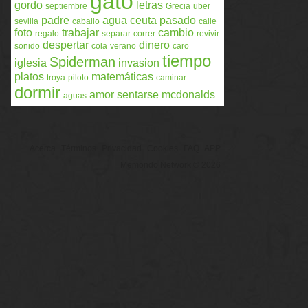
gato
gordo
letras
septiembre
Grecia
uber
padre
agua
ceuta
pasado
sevilla
caballo
calle
foto
trabajar
cambio
regalo
separar
correr
revivir
despertar
dinero
sonido
cola
verano
caro
tiempo
Spiderman
iglesia
invasion
platos
matemáticas
troya
piloto
caminar
dormir
amor
sentarse
mcdonalds
aguas
Acerca
Términos
Privacidad
Cookies
FAQ
APP
Memondo Network © 2026