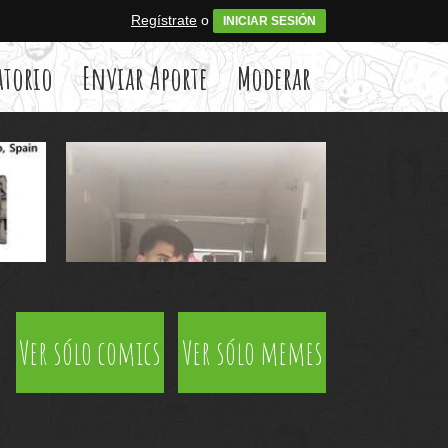
Regístrate
o
INICIAR SESIÓN
atorio
Enviar Aporte
Moderar
Ver sólo comics
Ver sólo memes