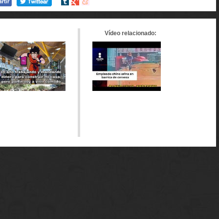
Compartir
Compartir
Compartir
en
en
en
tumblr
Google+
meneame
Vídeo relacionado: