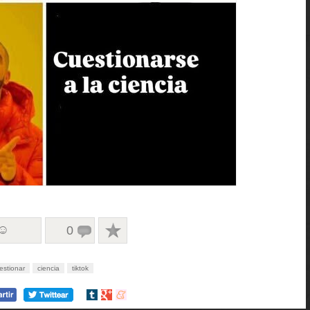
 ☺
0
estionar
ciencia
tiktok
Compartir
Compartir
Compartir
en
en
en