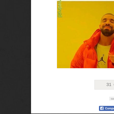
31
cu