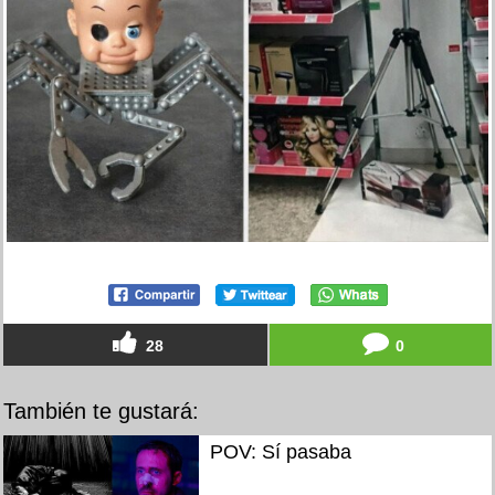
28
0
También te gustará:
POV: Sí pasaba