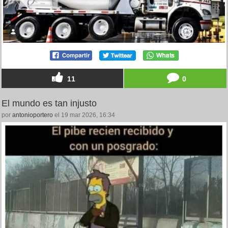
11
0
El mundo es tan injusto
por
antonioportero
el 19 mar 2026, 16:34