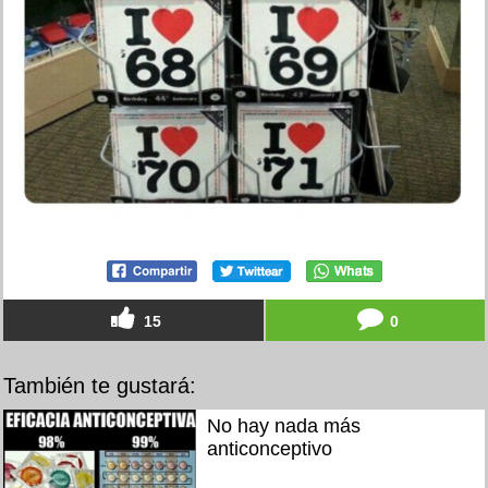
15
0
También te gustará:
No hay nada más
anticonceptivo