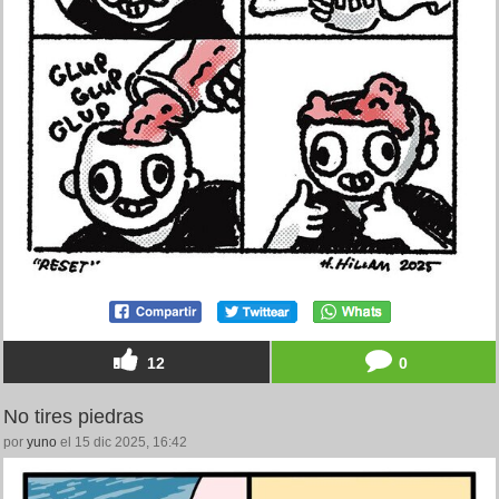
12
0
No tires piedras
por
yuno
el 15 dic 2025, 16:42