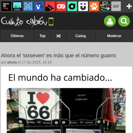
Últimos
Top
Categ.
Moderar
Ahora el 'sixseven' es más que el número guarro
por
alexia
el 17 dic 2025, 16:19