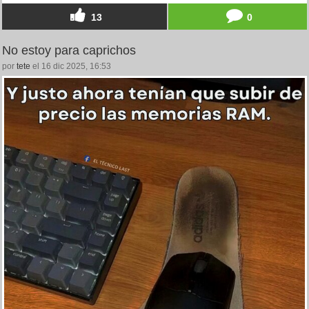
13
0
No estoy para caprichos
por
tete
el 16 dic 2025, 16:53