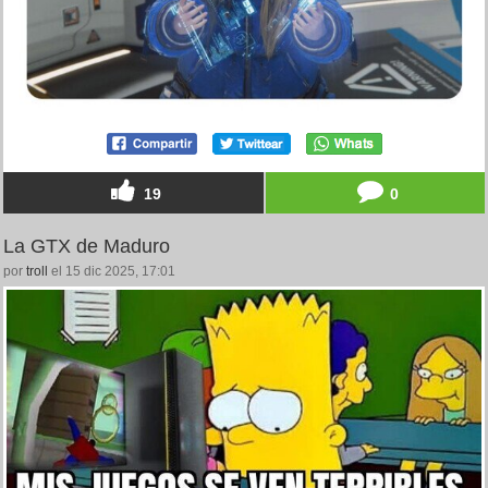
19
0
La GTX de Maduro
por
troll
el 15 dic 2025, 17:01