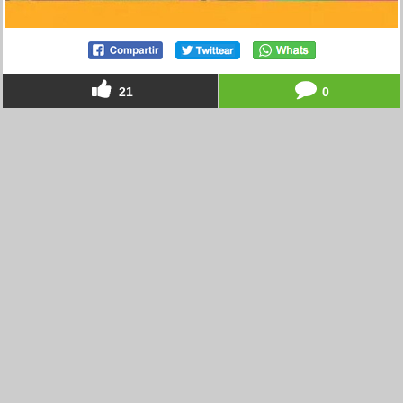
21
0
El círculo Schopenhauer
por
123dale
el 16 mar 2026, 16:59