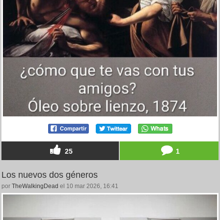
25
1
Los nuevos dos géneros
por
TheWalkingDead
el 10 mar 2026, 16:41