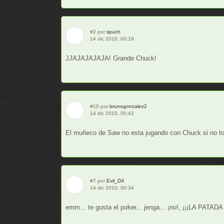
#2 por
spuch
14 dic 2010, 00:19
JJAJAJAJAJA! Grande Chuck!
#10 por
brunogonzalez2
14 dic 2010, 00:42
El muñeco de Saw no esta jugando con Chuck si no tod
#7 por
Evil_DX
14 dic 2010, 00:34
emm... te gusta el poker... jenga... ¡no!, ¡¡¡LA PATAD