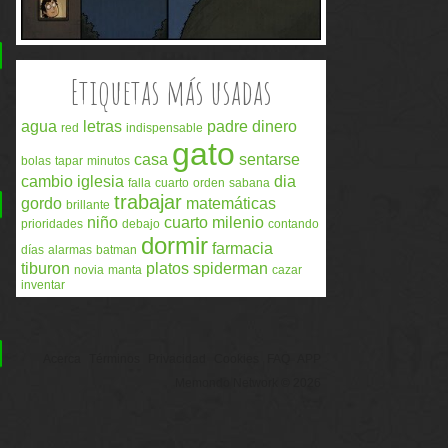
Etiquetas más usadas
agua
letras
padre
dinero
red
indispensable
gato
casa
sentarse
bolas
tapar
minutos
cambio
iglesia
dia
falla
cuarto
orden
sabana
trabajar
gordo
matemáticas
brillante
niño
cuarto milenio
prioridades
debajo
contando
dormir
farmacia
días
alarmas
batman
tiburon
platos
spiderman
novia
manta
cazar
inventar
Acerca
Términos
Privacidad
Cookies
FAQ
APP
Memondo Network © 2026