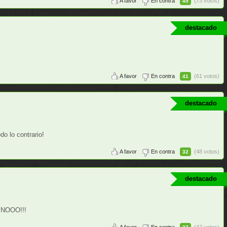
A favor
En contra
(73 votos)
45
destacado
A favor
En contra
(61 votos)
41
destacado
o lo contrario!
A favor
En contra
(48 votos)
32
destacado
A NOOO!!!