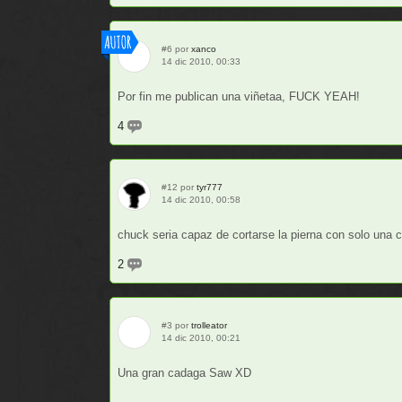
#6 por
xanco
14 dic 2010, 00:33
Por fin me publican una viñetaa, FUCK YEAH!
4
#12 por
tyr777
14 dic 2010, 00:58
chuck seria capaz de cortarse la pierna con solo una c
2
#3 por
trolleator
14 dic 2010, 00:21
Una gran cadaga Saw XD