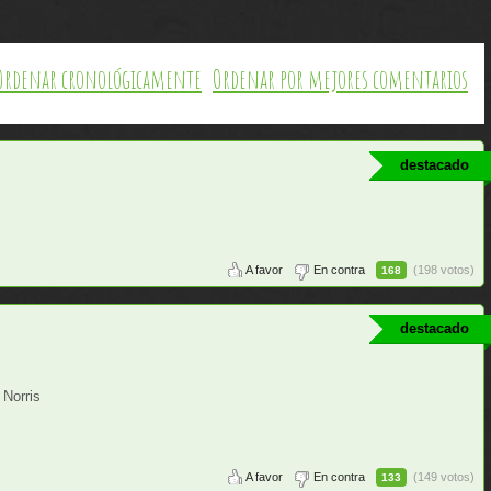
Ordenar cronológicamente
Ordenar por mejores comentarios
destacado
A favor
En contra
(198 votos)
168
destacado
 Norris
A favor
En contra
(149 votos)
133