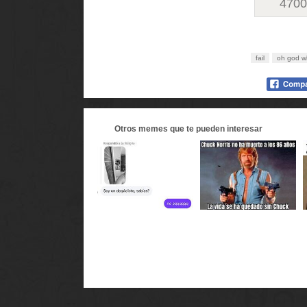
470
fail
oh god w
Otros
memes
que te pueden interesar