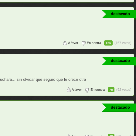
destacado
A favor
En contra
(167 votos)
125
destacado
uchara... sin olvidar que seguro que le crece otra
A favor
En contra
(92 votos)
78
destacado