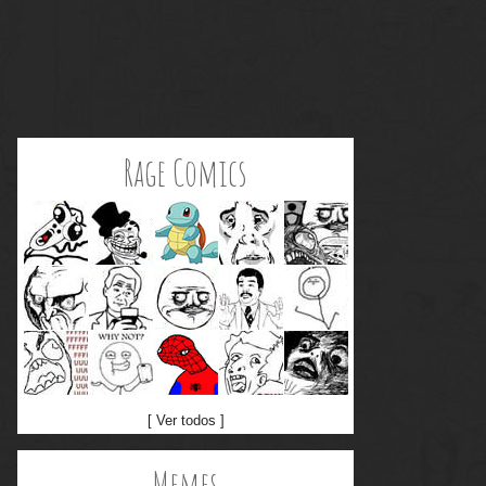
Rage Comics
[ Ver todos ]
Memes