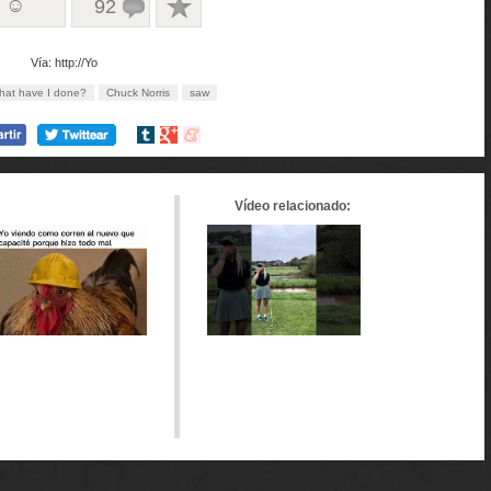
0 ☺
92
Vía: http://Yo
hat have I done?
Chuck Norris
saw
Compartir
Compartir
Compartir
en
en
en
tumblr
Google+
meneame
Vídeo relacionado: