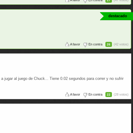
A favor
En contra
(47 votos)
27
destacado
A favor
En contra
(42 votos)
26
 jugar al juego de Chuck... Tiene 0.02 segundos para correr y no sufrir
A favor
En contra
(28 votos)
22