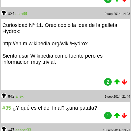
#24
sam88
9 sep 2014, 14:23
Curiosidad N° 11. Oreo copió la idea de la galleta
Hydrox:
http://en.m.wikipedia.org/wiki/Hydrox
Siento usar Wikipedia como fuente pero es
información muy trivial.
2
#42
alfex
9 sep 2014, 21:44
#35
¿Y qué es el
del final? ¿una patata?
1
#47
asaber33
10 sep 2014, 13:27