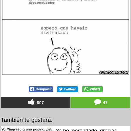
807
47
También te gustará:
Ya he merendado, gracias