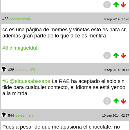
0
#35
boboesponja
9 sep 2014, 17:26
cc es una página de memes y viñetas esto es para cr,
ademas gran parte de lo que dice es mentira
#8
@miguelduff
0
#36
davdriver20
9 sep 2014, 18:13
#6
@elquesabesabe
La RAE ha aceptado el solo sin
tilde para cualquier contexto, el idioma se está yendo
a la mi*rda
0
#44
celesmisia
10 sep 2014, 02:37
Pues a pesar de que me apasiona el chocolate, no