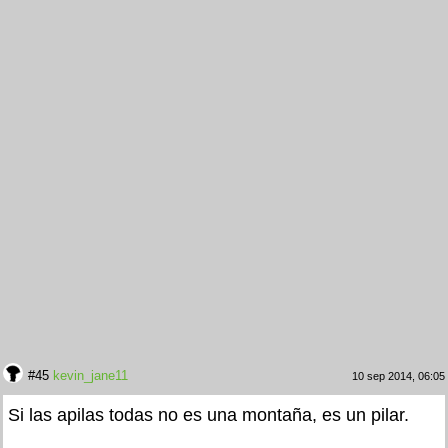
#45
kevin_jane11
10 sep 2014, 06:05
Si las apilas todas no es una montaña, es un pilar.