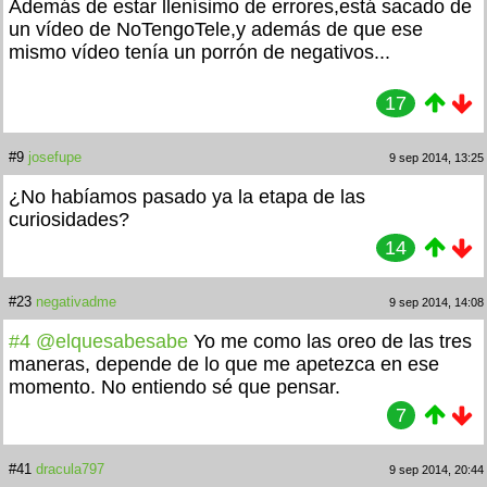
Además de estar llenísimo de errores,está sacado de
un vídeo de NoTengoTele,y además de que ese
mismo vídeo tenía un porrón de negativos...
17
#9
josefupe
9 sep 2014, 13:25
¿No habíamos pasado ya la etapa de las
curiosidades?
14
#23
negativadme
9 sep 2014, 14:08
#4
@elquesabesabe
Yo me como las oreo de las tres
maneras, depende de lo que me apetezca en ese
momento. No entiendo sé que pensar.
7
#41
dracula797
9 sep 2014, 20:44