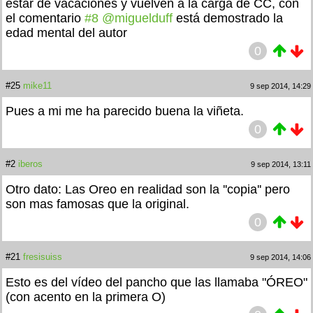
estar de vacaciones y vuelven a la carga de CC, con
el comentario
#8
@miguelduff
está demostrado la
edad mental del autor
0
#25
mike11
9 sep 2014, 14:29
Pues a mi me ha parecido buena la viñeta.
0
#2
iberos
9 sep 2014, 13:11
Otro dato: Las Oreo en realidad son la ''copia'' pero
son mas famosas que la original.
0
#21
fresisuiss
9 sep 2014, 14:06
Esto es del vídeo del pancho que las llamaba "ÓREO"
(con acento en la primera O)