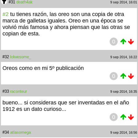
#31
death4ak
9 sep 2014, 16:01
#2
tu tienes razón, las oreo son una copia de otra
marca de galletas iguales. Oreo en una época se
volvió más famosa y ahora piensan que las otras se
copian de esta.
0
#32
lolwesome_
9 sep 2014, 16:22
Oreos como en mi 5º publicación
0
#33
raconteur
9 sep 2014, 16:35
bueno... si consideras que ser inventadas en el año
1912 es un dato curioso...
0
#34
atlasomega
9 sep 2014, 16:56