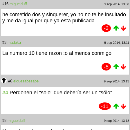
#16
miguelduff
9 sep 2014, 13:38
he cometido dos y sinquerer, yo no no te he insultado
y me da igual por que ya esta publicada
-3
#3
madoka
9 sep 2014, 13:11
La numero 10 tiene razon :o al menos conmigo
-5
#6
elquesabesabe
9 sep 2014, 13:13
#4
Perdonen el "solo" que debería ser un "sólo"
-11
#8
miguelduff
9 sep 2014, 13:18