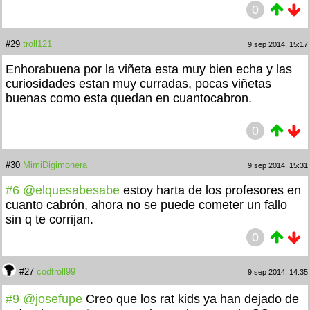
0
#29
troll121
9 sep 2014, 15:17
Enhorabuena por la viñeta esta muy bien echa y las
curiosidades estan muy curradas, pocas viñetas
buenas como esta quedan en cuantocabron.
0
#30
MimiDigimonera
9 sep 2014, 15:31
#6
@elquesabesabe
estoy harta de los profesores en
cuanto cabrón, ahora no se puede cometer un fallo
sin q te corrijan.
0
#27
codtroll99
9 sep 2014, 14:35
#9
@josefupe
Creo que los rat kids ya han dejado de