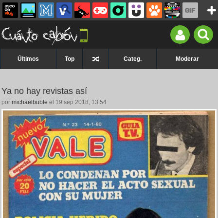
Últimos
Top
Categ.
Moderar
Ya no hay revistas así
por
michaelbuble
el 19 sep 2018, 13:54