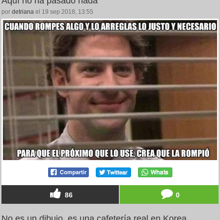
Aquí no ha pasado nada
por
detriana
el 19 sep 2018, 13:55
86
0
No es un dibujo, es una cafetería real en Korea