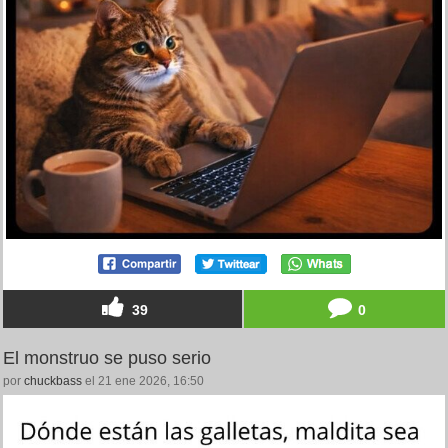
39
0
El monstruo se puso serio
por
chuckbass
el 21 ene 2026, 16:50