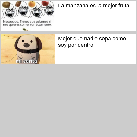
La manzana es la mejor fruta
Mejor que nadie sepa cómo
soy por dentro