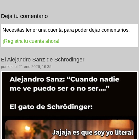
Deja tu comentario
Necesitas tener una cuenta para poder dejar comentarios.
¡Registra tu cuenta ahora!
El Alejandro Sanz de Schrodinger
por
tete
el 21 ene 2026, 16:35