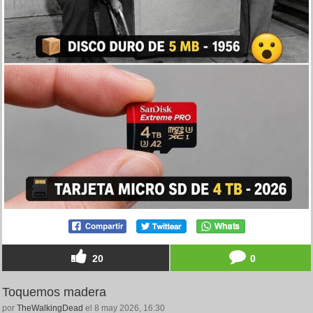
20
0
Toquemos madera
por
TheWalkingDead
el 8 may 2026, 16:30