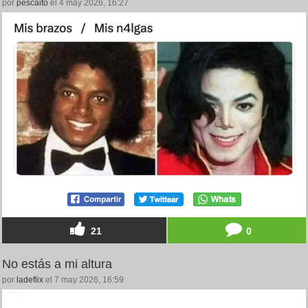
por
pescaito
el 4 may 2026, 16:27
21
0
No estás a mi altura
por
ladeflix
el 7 may 2026, 16:59