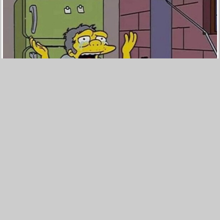
20
0
No sé, Rick...