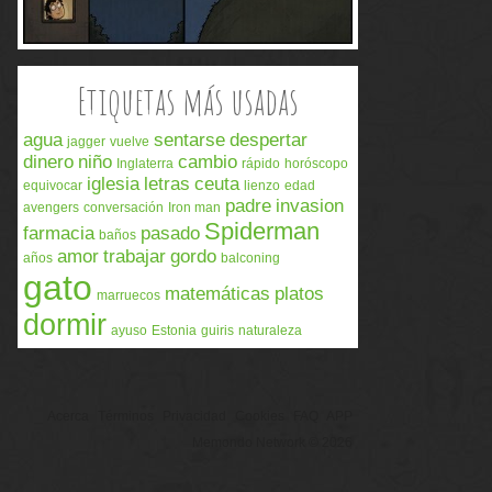
Etiquetas más usadas
agua
sentarse
despertar
jagger
vuelve
dinero
niño
cambio
Inglaterra
rápido
horóscopo
iglesia
letras
ceuta
equivocar
lienzo
edad
padre
invasion
avengers
conversación
Iron man
Spiderman
farmacia
pasado
baños
amor
trabajar
gordo
años
balconing
gato
matemáticas
platos
marruecos
dormir
ayuso
Estonia
guiris
naturaleza
Acerca
Términos
Privacidad
Cookies
FAQ
APP
Memondo Network © 2026