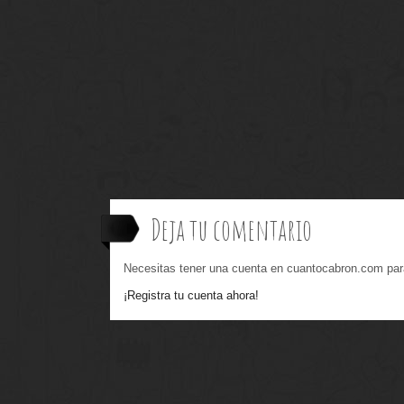
Deja tu comentario
Necesitas tener una cuenta en cuantocabron.com par
¡Registra tu cuenta ahora!