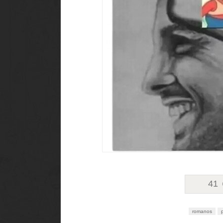
41
romanos