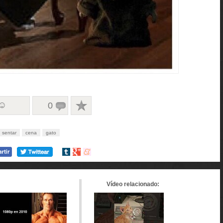
 ☺
0
sentar
cena
gato
Compartir
Compartir
Compartir
en
en
en
tumblr
Google+
meneame
Vídeo relacionado: