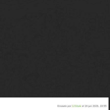
Enviado por
123dale
el 16 jun 2026, 16:55