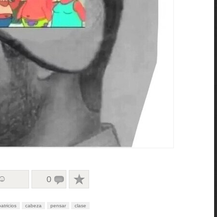
 ☺
0
patricios
cabeza
pensar
clase