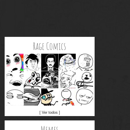
Rage Comics
[ Ver todos ]
Memes