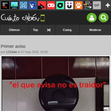
Últimos
Top
Categ.
Moderar
Primer aviso
por
123dale
el 27 may 2026, 16:50