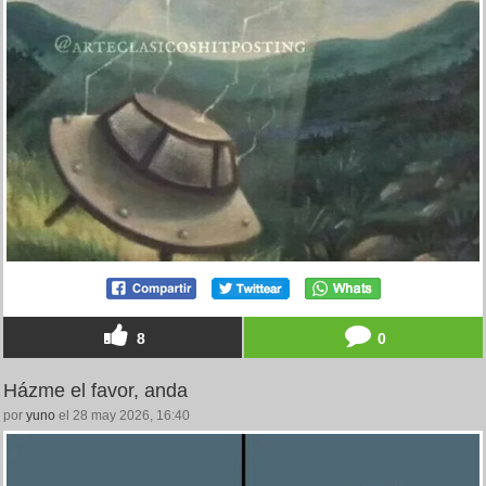
8
0
Házme el favor, anda
por
yuno
el 28 may 2026, 16:40