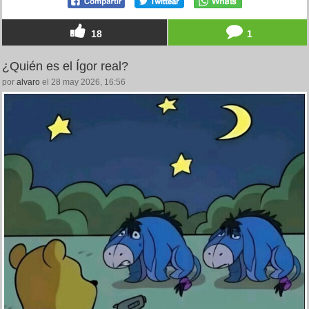
18
1
¿Quién es el Ígor real?
por
alvaro
el 28 may 2026, 16:56