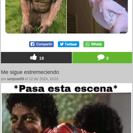
18
0
Me sigue estremeciendo
por
iamjose89
el 12 dic 2024, 16:01