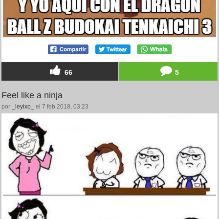
66
5
Feel like a ninja
por
_leyixo_
el 7 feb 2018, 03:23