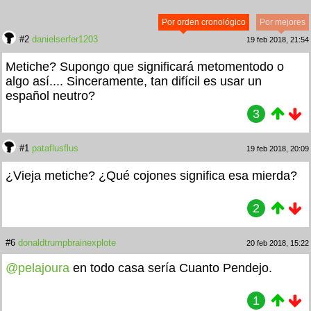
Por orden cronológico
Por mejores
#2
danielserfer1203
19 feb 2018, 21:54
Metiche? Supongo que significará metomentodo o
algo así.... Sinceramente, tan difícil es usar un
español neutro?
3
#1
pataflusflus
19 feb 2018, 20:09
¿Vieja metiche? ¿Qué cojones significa esa mierda?
2
#6
donaldtrumpbrainexplote
20 feb 2018, 15:22
@pelajoura
en todo casa sería Cuanto Pendejo.
1