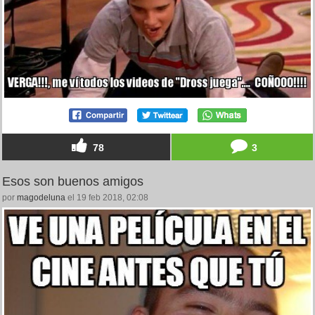
78
3
Esos son buenos amigos
por
magodeluna
el 19 feb 2018, 02:08