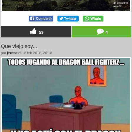
59
4
Que viejo soy...
por
jerdna
el 18 feb 2018, 20:18