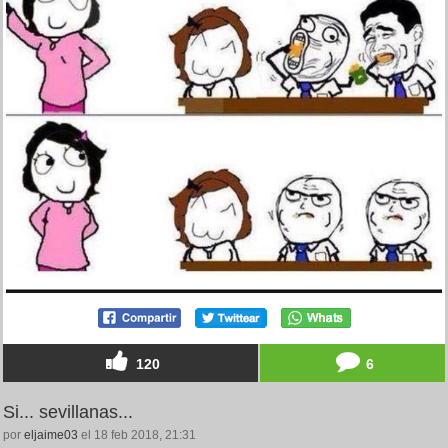
120
6
Si... sevillanas...
por
eljaime03
el 18 feb 2018, 21:31