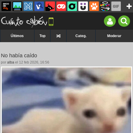
Últimos
Top
Categ.
Moderar
No había caído
por
alba
el 12 feb 2026, 16:56