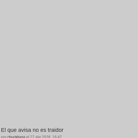
El que avisa no es traidor
por
chuckbass
el 27 abr 2026, 16:47