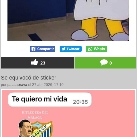
23
0
Se equivocó de sticker
por
patatabrava
el 27 abr 2026, 17:10