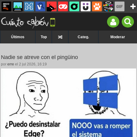
Últimos
Top
Categ.
Moderar
Nadie se atreve con el pingüino
por
erre
el 2 jul 2026, 16:19