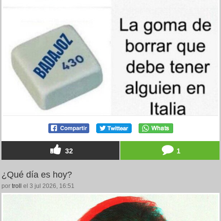
32
1
¿Qué día es hoy?
por
troll
el 3 jul 2026, 16:51