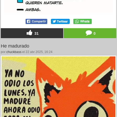
31
0
He madurado
por
chuckbass
el 22 abr 2025, 16:24