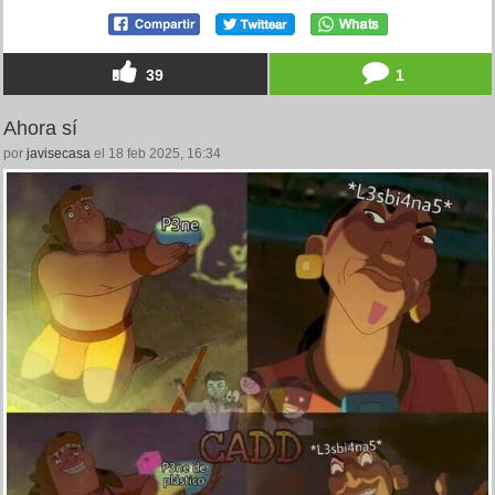
39
1
Ahora sí
por
javisecasa
el 18 feb 2025, 16:34