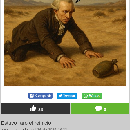
23
0
Estuvo raro el reinicio
por
calamarandaluz
el 24 abr 2025, 16:22