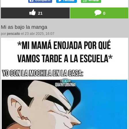
21
0
Mi as bajo la manga
por
pescaito
el 23 abr 2025, 16:07