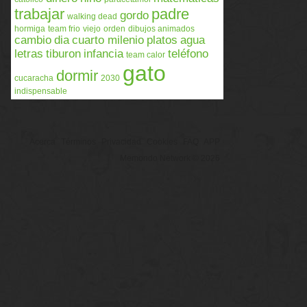
trabajar
padre
gordo
walking dead
hormiga
team frio
viejo
orden
dibujos animados
cambio
dia
cuarto milenio
platos
agua
letras
tiburon
infancia
teléfono
team calor
gato
dormir
cucaracha
2030
indispensable
Acerca
Términos
Privacidad
Cookies
FAQ
APP
Memondo Network © 2026