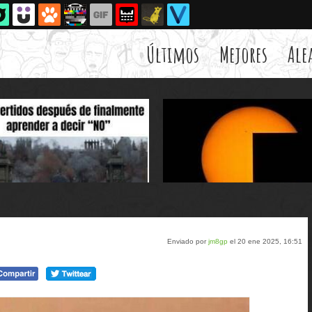
Últimos
Mejores
Ale
Enviado por
jm8gp
el 20 ene 2025, 16:51