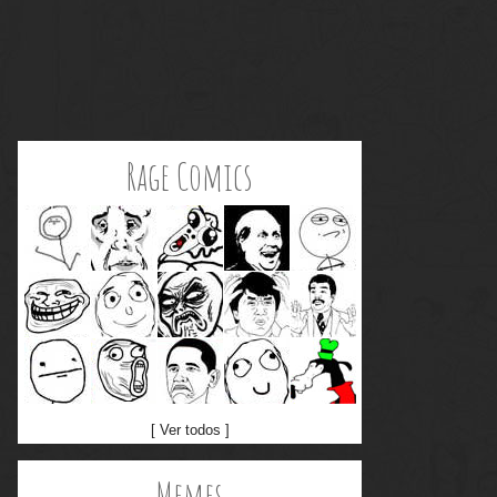
Rage Comics
[ Ver todos ]
Memes