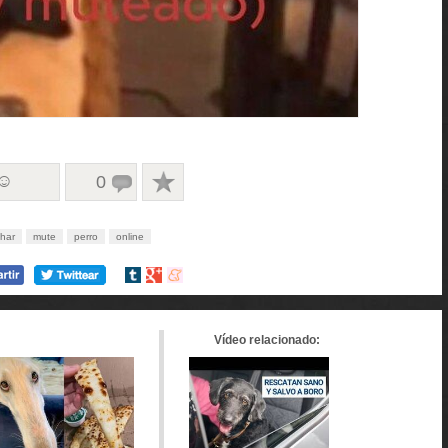
 ☺
0
har
mute
perro
online
Compartir
Compartir
Compartir
en
en
en
tumblr
Google+
meneame
Vídeo relacionado: