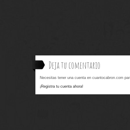
Deja tu comentario
Necesitas tener una cuenta en cuantocabron.com par
¡Registra tu cuenta ahora!