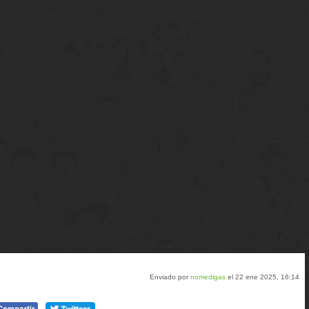
Enviado por
nomedigas
el 22 ene 2025, 16:14