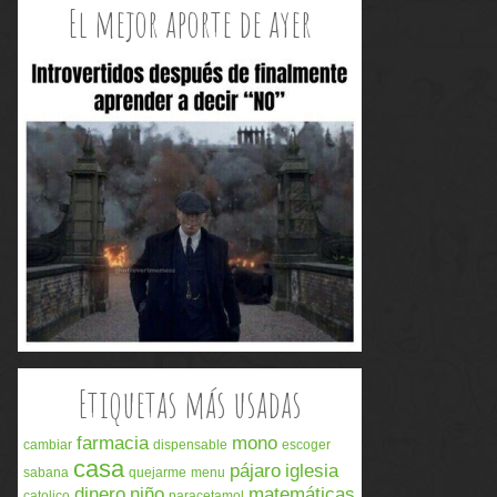
El mejor aporte de ayer
Etiquetas más usadas
farmacia
mono
cambiar
dispensable
escoger
casa
pájaro
iglesia
sabana
quejarme
menu
dinero
niño
matemáticas
catolico
paracetamol