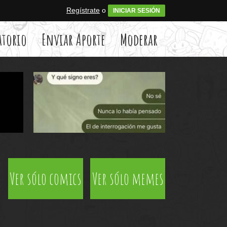
Regístrate
o
INICIAR SESIÓN
atorio
Enviar Aporte
Moderar
Ver sólo comics
Ver sólo memes