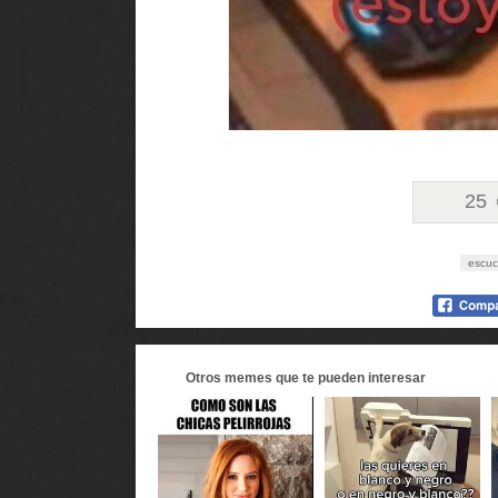
25
escuc
Otros
memes
que te pueden interesar