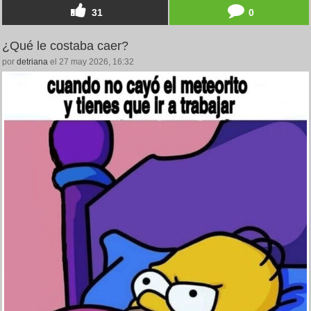
31
0
¿Qué le costaba caer?
por
detriana
el 27 may 2026, 16:32