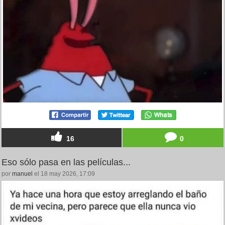
16
0
Eso sólo pasa en las películas...
por
manuel
el 18 may 2026, 17:09