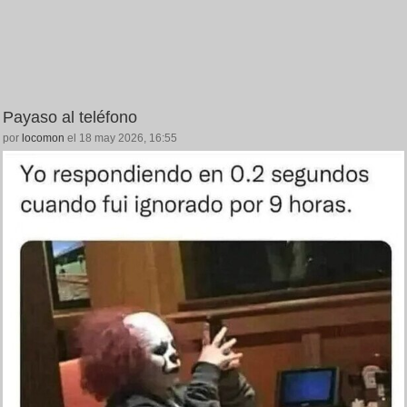
Payaso al teléfono
por
locomon
el 18 may 2026, 16:55