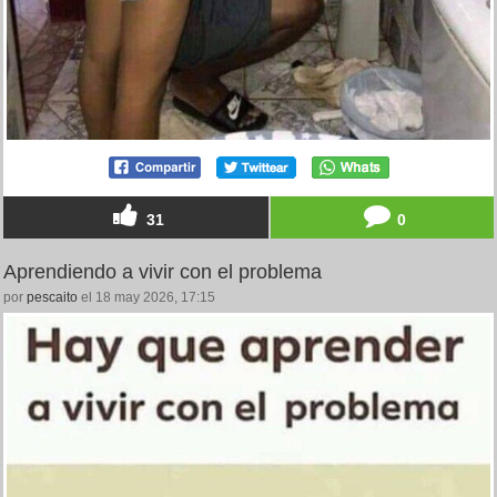
31
0
Aprendiendo a vivir con el problema
por
pescaito
el 18 may 2026, 17:15