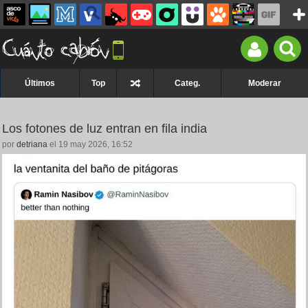
Últimos
Top
Categ.
Moderar
Los fotones de luz entran en fila india
por
detriana
el 19 may 2026, 16:52