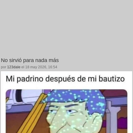
No sirvió para nada más
por
123dale
el 18 may 2026, 16:54