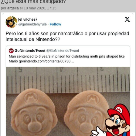
¿Qué está más castigado?
por
argelia
el 18 may 2026, 17:15