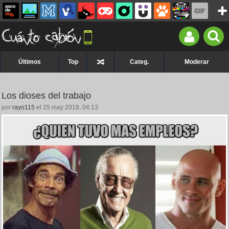
Últimos
Top
Categ.
Moderar
Los dioses del trabajo
por
rayo115
el 25 may 2018, 04:13